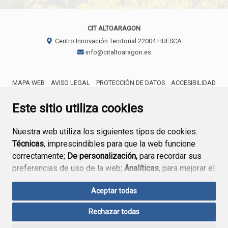
CIT ALTOARAGON
Centro Innovación Territorial
22004
HUESCA
info@citaltoaragon.es
MAPA WEB
AVISO LEGAL
PROTECCIÓN DE DATOS
ACCESIBILIDAD
ENLACE EXTERNO AL CERTIFICA
Este sitio utiliza cookies
Nuestra web utiliza los siguientes tipos de cookies:
Técnicas
, imprescindibles para que la web funcione
correctamente;
De personalización,
para recordar sus
preferencias de uso de la web;
Analíticas
, para mejorar el
funcionamiento de la web y sus servicios.
Aceptar todas
Si acepta pulsando el botón
“Aceptar todas”
Rechazar todas
consideramos que acepta su uso. Si pulsa el botón
“Rechazar todas”
o continúa navegando sin realizar